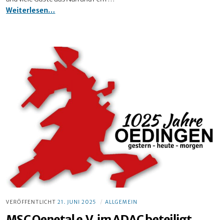
1025
Weiterlesen…
Jahre
Oedingen
–
ein
Grund
zum
Feiern
VERÖFFENTLICHT
21. JUNI 2025
ALLGEMEIN
MSC Oenetal e.V. im ADAC beteiligt