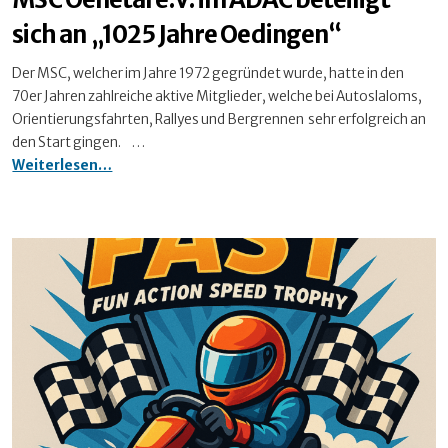
sich an „1025 Jahre Oedingen“
Der MSC, welcher im Jahre 1972 gegründet wurde, hatte in den
70er Jahren zahlreiche aktive Mitglieder, welche bei Autoslaloms,
Orientierungsfahrten, Rallyes und Bergrennen sehr erfolgreich an
den Start gingen. …
MSC
Weiterlesen…
Oenetal
e.V.
im
ADAC
beteiligt
sich
an
„1025
Jahre
Oedingen“