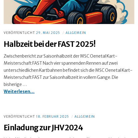
VERÖFFENTLICHT
29. MAI 2025
ALLGEMEIN
Halbzeit bei der FAST 2025!
Zwischenbericht zur Saisonhalbzeit der MSC Oenetal Kart-
Meisterschaft FAST Nach vier spannenden Rennen auf zwei
unterschiedlichen Kartbahnen befindet sich die MSC Oenetal Kart-
Meisterschaft FAST zur Saisonhalbzeit in vollem Gange. Die
bisherige …
Halbzeit
Weiterlesen…
bei
der
FAST
VERÖFFENTLICHT
18. FEBRUAR 2025
ALLGEMEIN
2025!
Einladung zur JHV 2024