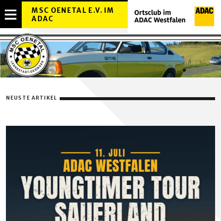
MSC OENETAL E.V. IM
ADAC
MENÜ
OVERLAY
ÖFFNEN
NEUSTE ARTIKEL