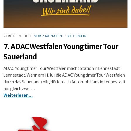
VERÖFFENTLICHT
VOR 2 MONATEN
ALLGEMEIN
7. ADAC Westfalen Youngtimer Tour
Sauerland
ADAC Youngtimer Tour Westfalen macht Station in Lennestadt
Lennestadt. Wenn am 11. Juli die ADAC Youngtimer Tour Westfalen
durch das Sauerland rollt, dürfen sich Automobilfans in Lennestadt
auf gleich zwei …
7.
Weiterlesen…
ADAC
Westfalen
Youngtimer
Tour
Sauerland