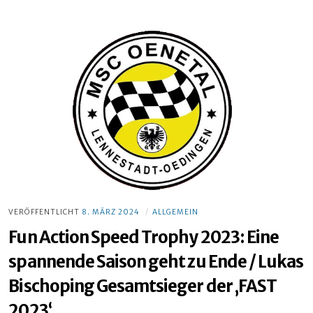
Clubmeisterschaft
2023:
René
Hoffmann
kann
die
Meisterschaft
für
sich
entscheiden
VERÖFFENTLICHT
8. MÄRZ 2024
ALLGEMEIN
Fun Action Speed Trophy 2023: Eine
spannende Saison geht zu Ende / Lukas
Bischoping Gesamtsieger der ‚FAST
2023‘