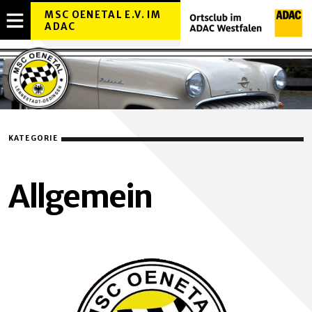
MSC OENETAL E.V. IM
ADAC
MENÜ
OVERLAY
ÖFFNEN
KATEGORIE
Allgemein