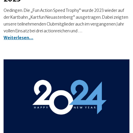
Oedingen. Die „Fun Action Speed Trophy“ wurde 2023 wieder auf
der Kartbahn „Kartfun Neuastenberg“ ausgetragen. Dabei zeigten
unsere teilnehmenden Clubmitglieder auch im vergangenen Jahr
vollen Einsatz bei drei actionreichen und …
Fun
Weiterlesen…
Action
Speed
Trophy
2023:
Eine
spannende
Saison
geht
zu
Ende
/
Lukas
Bischoping