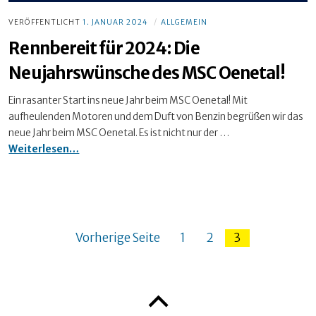
Gesamtsieger
der
VERÖFFENTLICHT
1. JANUAR 2024
ALLGEMEIN
‚FAST
Rennbereit für 2024: Die
2023‘
Neujahrswünsche des MSC Oenetal!
Ein rasanter Start ins neue Jahr beim MSC Oenetal! Mit
aufheulenden Motoren und dem Duft von Benzin begrüßen wir das
neue Jahr beim MSC Oenetal. Es ist nicht nur der …
Rennbereit
Weiterlesen…
für
2024:
Die
Neujahrswünsche
des
Seitennummerierung
Vorherige Seite
1
2
3
MSC
Oenetal!
der
Beiträge