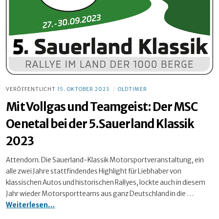
VERÖFFENTLICHT
15. OKTOBER 2023
OLDTIMER
Mit Vollgas und Teamgeist: Der MSC
Oenetal bei der 5.Sauerland Klassik
2023
Attendorn. Die Sauerland-Klassik Motorsportveranstaltung, ein
alle zwei Jahre stattfindendes Highlight für Liebhaber von
klassischen Autos und historischen Rallyes, lockte auch in diesem
Jahr wieder Motorsportteams aus ganz Deutschland in die …
Mit
Weiterlesen…
Vollgas