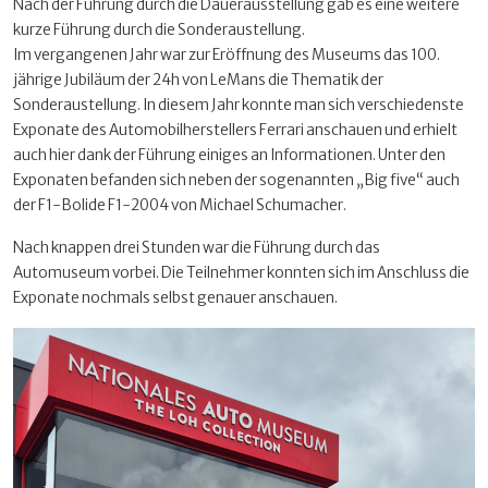
Nach der Führung durch die Dauerausstellung gab es eine weitere
kurze Führung durch die Sonderaustellung.
Im vergangenen Jahr war zur Eröffnung des Museums das 100.
jährige Jubiläum der 24h von LeMans die Thematik der
Sonderaustellung. In diesem Jahr konnte man sich verschiedenste
Exponate des Automobilherstellers Ferrari anschauen und erhielt
auch hier dank der Führung einiges an Informationen. Unter den
Exponaten befanden sich neben der sogenannten „Big five“ auch
der F1-Bolide F1-2004 von Michael Schumacher.
Nach knappen drei Stunden war die Führung durch das
Automuseum vorbei. Die Teilnehmer konnten sich im Anschluss die
Exponate nochmals selbst genauer anschauen.