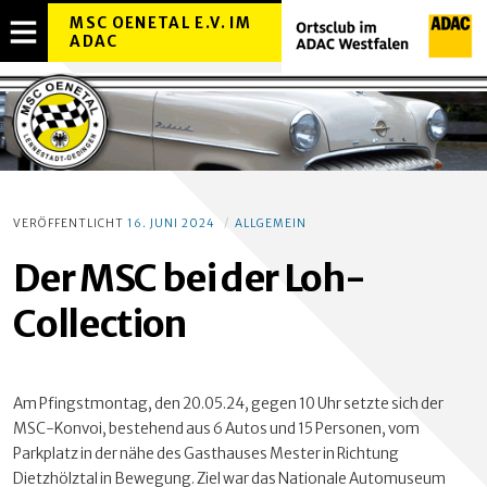
MSC OENETAL E.V. IM
ADAC
MENÜ
OVERLAY
ÖFFNEN
VERÖFFENTLICHT
16. JUNI 2024
ALLGEMEIN
Der MSC bei der Loh-
Collection
Am Pfingstmontag, den 20.05.24, gegen 10 Uhr setzte sich der
MSC-Konvoi, bestehend aus 6 Autos und 15 Personen, vom
Parkplatz in der nähe des Gasthauses Mester in Richtung
Dietzhölztal in Bewegung. Ziel war das Nationale Automuseum