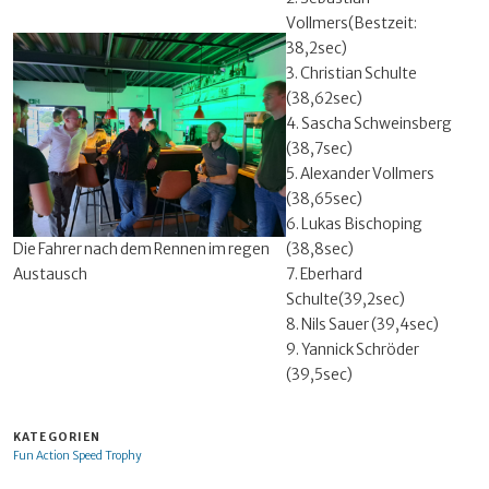
Vollmers(Bestzeit:
38,2sec)
3. Christian Schulte
(38,62sec)
4. Sascha Schweinsberg
(38,7sec)
5. Alexander Vollmers
(38,65sec)
6. Lukas Bischoping
Die Fahrer nach dem Rennen im regen
(38,8sec)
Austausch
7. Eberhard
Schulte(39,2sec)
8. Nils Sauer (39,4sec)
9. Yannick Schröder
(39,5sec)
KATEGORIEN
Fun Action Speed Trophy