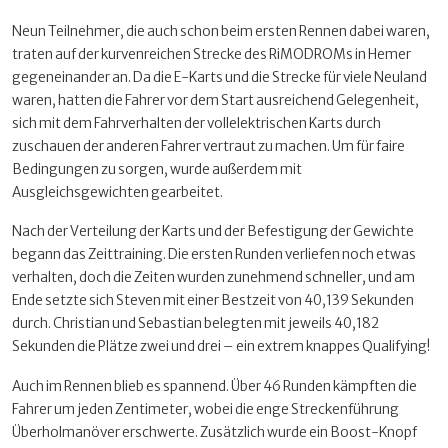
Neun Teilnehmer, die auch schon beim ersten Rennen dabei waren,
traten auf der kurvenreichen Strecke des RiMODROMs in Hemer
gegeneinander an. Da die E-Karts und die Strecke für viele Neuland
waren, hatten die Fahrer vor dem Start ausreichend Gelegenheit,
sich mit dem Fahrverhalten der vollelektrischen Karts durch
zuschauen der anderen Fahrer vertraut zu machen. Um für faire
Bedingungen zu sorgen, wurde außerdem mit
Ausgleichsgewichten gearbeitet.
Nach der Verteilung der Karts und der Befestigung der Gewichte
begann das Zeittraining. Die ersten Runden verliefen noch etwas
verhalten, doch die Zeiten wurden zunehmend schneller, und am
Ende setzte sich Steven mit einer Bestzeit von 40,139 Sekunden
durch. Christian und Sebastian belegten mit jeweils 40,182
Sekunden die Plätze zwei und drei – ein extrem knappes Qualifying!
Auch im Rennen blieb es spannend. Über 46 Runden kämpften die
Fahrer um jeden Zentimeter, wobei die enge Streckenführung
Überholmanöver erschwerte. Zusätzlich wurde ein Boost-Knopf