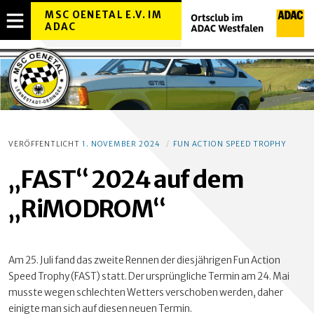
MSC OENETAL E.V. IM
ADAC
MENÜ
OVERLAY
ÖFFNEN
VERÖFFENTLICHT
1. NOVEMBER 2024
FUN ACTION SPEED TROPHY
„FAST“ 2024 auf dem
„RiMODROM“
Am 25. Juli fand das zweite Rennen der diesjährigen Fun Action
Speed Trophy (FAST) statt. Der ursprüngliche Termin am 24. Mai
musste wegen schlechten Wetters verschoben werden, daher
einigte man sich auf diesen neuen Termin.