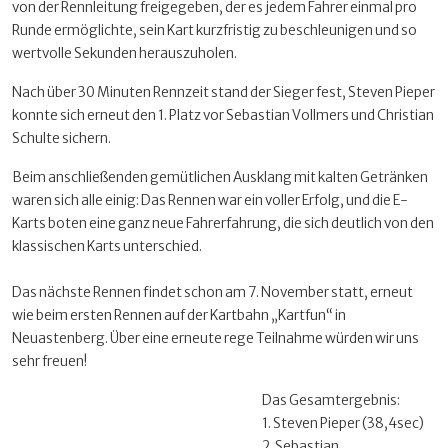
von der Rennleitung freigegeben, der es jedem Fahrer einmal pro
Runde ermöglichte, sein Kart kurzfristig zu beschleunigen und so
wertvolle Sekunden herauszuholen.
Nach über 30 Minuten Rennzeit stand der Sieger fest, Steven Pieper
konnte sich erneut den 1. Platz vor Sebastian Vollmers und Christian
Schulte sichern.
Beim anschließenden gemütlichen Ausklang mit kalten Getränken
waren sich alle einig: Das Rennen war ein voller Erfolg, und die E-
Karts boten eine ganz neue Fahrerfahrung, die sich deutlich von den
klassischen Karts unterschied.
Das nächste Rennen findet schon am 7. November statt, erneut
wie beim ersten Rennen auf der Kartbahn „Kartfun“ in
Neuastenberg. Über eine erneute rege Teilnahme würden wir uns
sehr freuen!
Das Gesamtergebnis:
1. Steven Pieper (38,4sec)
2. Sebastian